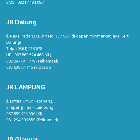
SMS : 0821 4484 0804
JR Dalung
Jl. Raya Padang Luwih No. 137 C-D (di depan minimarket Jaya Kerti
Dalung)
Telp. (0361) 418 678
HP : 087 862 524 468 (XL)
082 247 041 779 (Telkomsel)
085 639 014 15 (Indosat)
JR LAMPUNG
Jl. Lintas Timur Ketapang,
Simpang lima – Lampung
087 899 715 556 (Xl)
081 294 906 559 (Telkomsel)
JR Gianyar