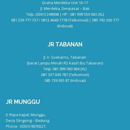
Graha Merdeka Unit 16-17
Jl. Merdeka, Denpasar – Bali
Telp. (0361) 248908 | HP : 081 999 550 063 (XL)
081 239 777 737 / 0812 4649 7778 (Telkomsel) | 085 792 300 777
(Indosat)
JR TABANAN
Jl. Ir. Soekarno, Tabanan
(barat Lampu Merah RS Kasih Ibu Tabanan)
Telp. 081 999 060 964 (XL)
081 337 049 787 (Telkomsel)
085 739 935 87 (Indosat)
JR MUNGGU
Jl. Raya kapal, Munggu,
Desa Slingsing – Badung.
Phone : (0361) 9076527.