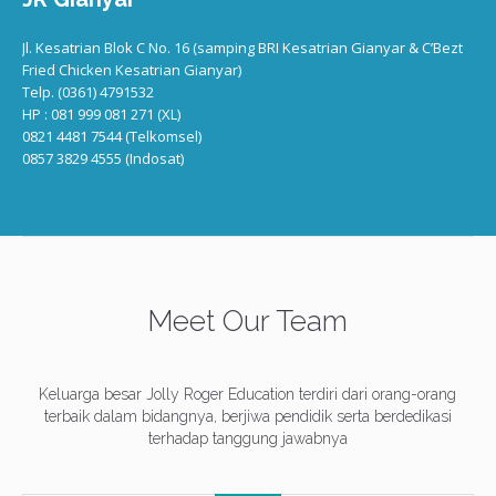
Jl. Kesatrian Blok C No. 16 (samping BRI Kesatrian Gianyar & C’Bezt
Fried Chicken Kesatrian Gianyar)
Telp. (0361) 4791532
HP : 081 999 081 271 (XL)
0821 4481 7544 (Telkomsel)
0857 3829 4555 (Indosat)
Meet Our Team
Keluarga besar Jolly Roger Education terdiri dari orang-orang
terbaik dalam bidangnya, berjiwa pendidik serta berdedikasi
terhadap tanggung jawabnya