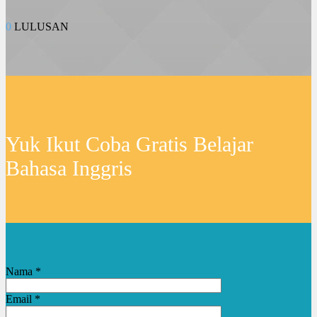
0
LULUSAN
Yuk Ikut Coba Gratis Belajar
Bahasa Inggris
Nama
*
Email
*