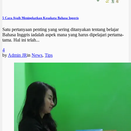
5 Cara Ajaib Meningkatkan Kosakata Bahasa Inggris
Satu pertanyaan penting yang sering ditanyakan tentang belajar
Bahasa Inggris iadalah aspek mana yang harus dipelajari pertama-
tama. Hal ini telah...
4
by
Admin JR
in
News
,
Tips