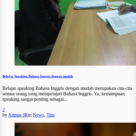
Belajar Speaking Bahasa Inggris dengan mudah
Belajar speaking Bahasa Inggris dengan mudah merupakan cita-cita
semua orang yang mempelajari Bahasa Inggris. Ya, kemampuan
speaking sangat penting sebagai...
2
by
Admin JR
in
News
,
Tips