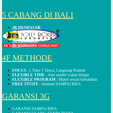
5 CABANG DI BALI
JR DENPASAR
JR DALUNG
JR TABANAN
JR GIANYAR
JR M
UNGGU
4F METHODE
FOCUS
: 1 Tutor 1 Siswa, Langsung Praktek
FLEXIBLE TIME
: Atur sendiri waktu belajar
FLEXIBLE PROGRAM
: Materi sesuai kebutuhan
FREE STUDY
: Jaminan SAMPAI BISA
GARANSI 3G
GARANSI SAMPAI BISA