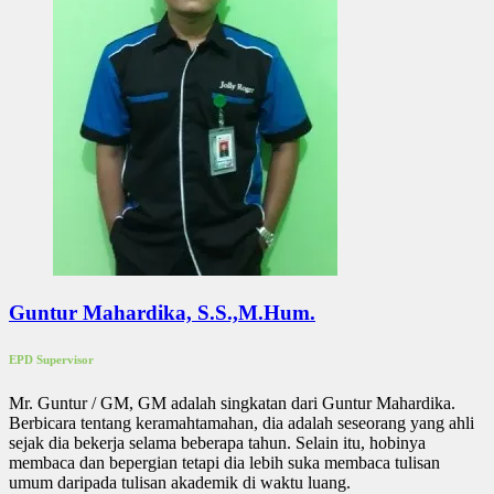
Guntur Mahardika, S.S.,M.Hum.
EPD Supervisor
Mr. Guntur / GM, GM adalah singkatan dari Guntur Mahardika.
Berbicara tentang keramahtamahan, dia adalah seseorang yang ahli
sejak dia bekerja selama beberapa tahun. Selain itu, hobinya
membaca dan bepergian tetapi dia lebih suka membaca tulisan
umum daripada tulisan akademik di waktu luang.