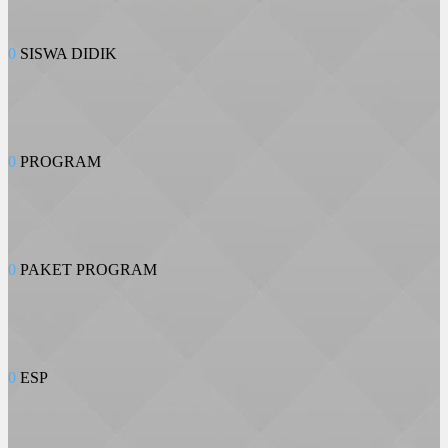
0
SISWA DIDIK
0
PROGRAM
0
PAKET PROGRAM
0
ESP