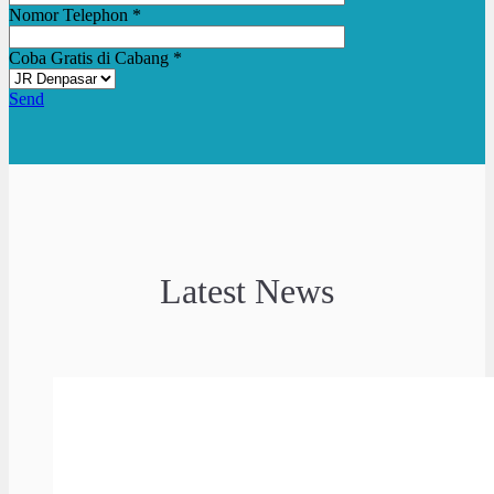
Nomor Telephon
*
Coba Gratis di Cabang
*
Send
Latest News