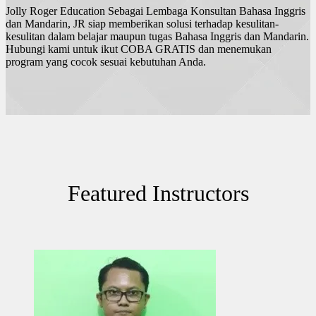
Jolly Roger Education Sebagai Lembaga Konsultan Bahasa Inggris
dan Mandarin, JR siap memberikan solusi terhadap kesulitan-
kesulitan dalam belajar maupun tugas Bahasa Inggris dan Mandarin.
Hubungi kami untuk ikut COBA GRATIS dan menemukan
program yang cocok sesuai kebutuhan Anda.
Featured Instructors