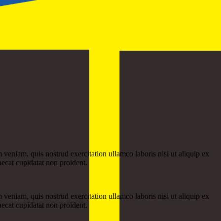
veniam, quis nostrud exercitation ullamco laboris nisi ut aliquip ex
aecat cupidatat non proident.
veniam, quis nostrud exercitation ullamco laboris nisi ut aliquip ex
aecat cupidatat non proident.