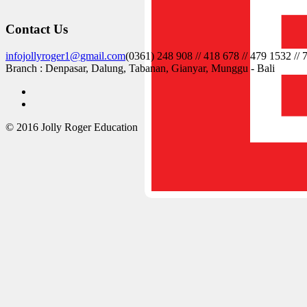
Contact Us
infojollyroger1@gmail.com
(0361) 248 908 // 418 678 // 479 1532 /
Branch : Denpasar, Dalung, Tabanan, Gianyar, Munggu - Bali
© 2016 Jolly Roger Education